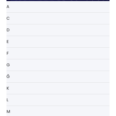
A
C
D
E
F
G
Ğ
K
L
M