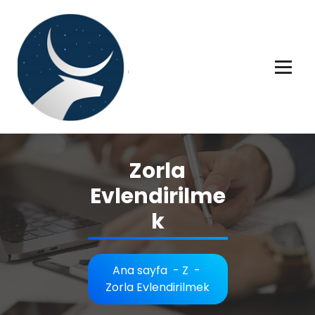
İçeriğe
geç
Rüya tabiri, Rüya tabirleri, Rüya tabirim, Rüya tabiri açıklaması bilgileri.
Zorla
Evlendirilme
k
Ana sayfa
-
Z
-
Zorla Evlendirilmek