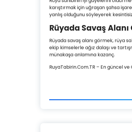
Rüya sahibinin iyi gayelerini öldürme
karıştırmak için uğraşan şahsa işaret
yanlış olduğunu söyleyerek kesintisi
Rüyada Savaş Alanı
Rüyada savaş alanı görmek, rüya sahi
ekip kimselerle ağız dalaşı ve tartı
münakaşa anlamına kazanç.
RuyaTabirin.Com.TR – En güncel ve Ge