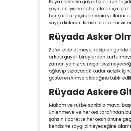
Rüya sahibinin gayretçi bir ruh taşı
şeyin en iyisine sahip olmak için çab
her şartta geçindirmenin yollarını b
saygı dinlenen kimse olarak tasvir edi
Rüyada Asker Ol
Zafer elde etmeye, rakipleri gerid
arkası gayeli bireylerden kurtulmaya 
zaman yalnız ve naçar sezmeyeceğin
ağlayıp sızlayacak kadar acizlik iç
gösteren kimse olacağına tabir edili
Rüyada Askere G
Makam ve rütbe sahibi olmaya, başarı
ünlenmeye ve herkes tarafından bu 
şahsın ticarette herkesin önüne geç
kendisine saygı dinleyeceğine alame