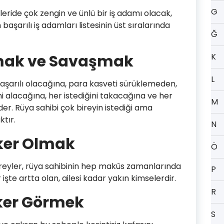
G
, ileride çok zengin ve ünlü bir iş adamı olacak,
aşarılı iş adamları listesinin üst sıralarında
Ğ
mak ve Savaşmak
K
L
aşarılı olacağına, para kasveti sürüklemeden,
 alacağına, her istediğini takacağına ve her
M
der. Rüya sahibi çok bireyin istediği ama
tır.
N
sker Olmak
Ö
bireyler, rüya sahibinin hep makûs zamanlarında
P
işte artta olan, ailesi kadar yakın kimselerdir.
R
ker Görmek
S