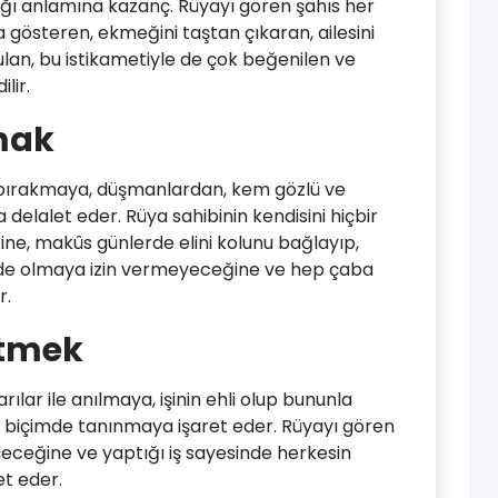
dığı anlamına kazanç. Rüyayı gören şahıs her
a gösteren, ekmeğini taştan çıkaran, ailesini
ulan, bu istikametiyle de çok beğenilen ve
lir.
mak
e bırakmaya, düşmanlardan, kem gözlü ve
delalet eder. Rüya sahibinin kendisini hiçbir
e, makûs günlerde elini kolunu bağlayıp,
inde olmaya izin vermeyeceğine ve hep çaba
r.
itmek
lar ile anılmaya, işinin ehli olup bununla
biçimde tanınmaya işaret eder. Rüyayı gören
eceğine ve yaptığı iş sayesinde herkesin
t eder.