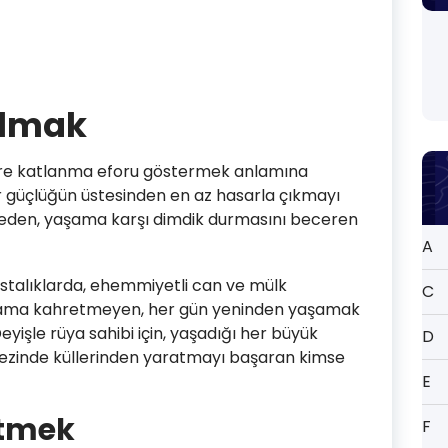
Olmak
re katlanma eforu göstermek anlamına
er güçlüğün üstesinden en az hasarla çıkmayı
lmeden, yaşama karşı dimdik durmasını beceren
A
hastalıklarda, ehemmiyetli can ve mülk
C
 yaşama kahretmeyen, her gün yeninden yaşamak
 Deyişle rüya sahibi için, yaşadığı her büyük
D
ezinde küllerinden yaratmayı başaran kimse
E
itmek
F