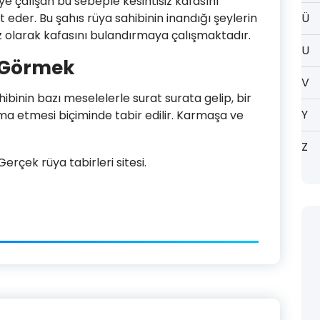
ye çalışan bu sebeple kesintisiz kafasını
 eder. Bu şahıs rüya sahibinin inandığı şeylerin
Ü
z olarak kafasını bulandırmaya çalışmaktadır.
U
 Görmek
V
binin bazı meselelerle surat surata gelip, bir
Y
şma etmesi biçiminde tabir edilir. Karmaşa ve
Z
rçek rüya tabirleri sitesi.