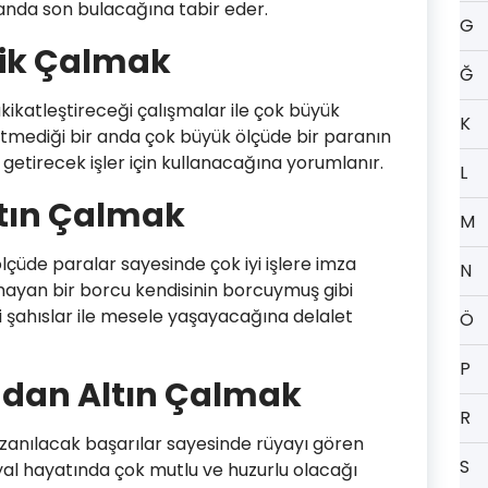
manda son bulacağına tabir eder.
G
zik Çalmak
Ğ
kikatleştireceği çalışmalar ile çok büyük
K
etmediği bir anda çok büyük ölçüde bir paranın
getirecek işler için kullanacağına yorumlanır.
L
tın Çalmak
M
lçüde paralar sayesinde çok iyi işlere imza
N
lmayan bir borcu kendisinin borcuymuş gibi
 şahıslar ile mesele yaşayacağına delalet
Ö
P
an Altın Çalmak
R
zanılacak başarılar sayesinde rüyayı gören
S
al hayatında çok mutlu ve huzurlu olacağı