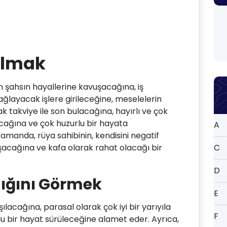
almak
n şahsın hayallerine kavuşacağına, iş
sağlayacak işlere girileceğine, meselelerin
k takviye ile son bulacağına, hayırlı ve çok
cağına ve çok huzurlu bir hayata
A
amanda, rüya sahibinin, kendisini negatif
şacağına ve kafa olarak rahat olacağı bir
C
D
dığını Görmek
E
şılacağına, parasal olarak çok iyi bir yarıyıla
F
lu bir hayat sürüleceğine alamet eder. Ayrıca,