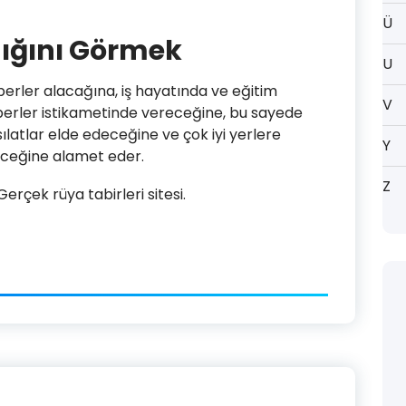
Ü
dığını Görmek
U
aberler alacağına, iş hayatında ve eğitim
V
berler istikametinde vereceğine, bu sayede
ılatlar elde edeceğine ve çok iyi yerlere
Y
eceğine alamet eder.
Z
rçek rüya tabirleri sitesi.