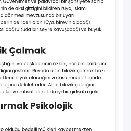
. Güvenilmez ve palavracı bir şahsiyete sahip
n de aksi gittiğini bildiren rüya, İslami
na dönmesi mevzusunda bir uyarı
erin de lideri olan rüya, bireyin alacağı
i doğrultuda bir seyre kavuşacağı ve büyük
zik Çalmak
ığını ve başkalarının rızkını, nasibini çaldığını
iğini gösterir. Rüyada altın bilezik çalmak bazı
tlerinin yok olacağını ve kısa müddet içinde
ına delalet eder. Altın bilezik çaldığını
lur ve ruhsal olarak da iyi bir gidişata gelir.
ırmak Psikolojik
ahip olduğu bedelli mülkleri kaybetmekten