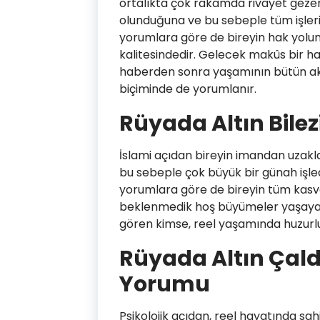
ortalıkta çok rakamda rivayet gezer
olunduğuna ve bu sebeple tüm işlerini
yorumlara göre de bireyin hak yolu
kalitesindedir. Gelecek makûs bir hab
haberden sonra yaşamının bütün aks
biçiminde de yorumlanır.
Rüyada Altın Bile
İslami açıdan bireyin imandan uzaklaşt
bu sebeple çok büyük bir günah işled
yorumlara göre de bireyin tüm kasve
beklenmedik hoş büyümeler yaşayacağ
gören kimse, reel yaşamında huzurlu o
Rüyada Altın Çald
Yorumu
Psikolojik açıdan, reel hayatında s