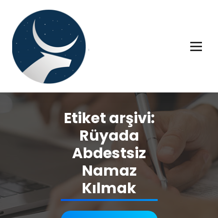
İçeriğe
geç
Rüya tabiri, Rüya tabirleri, Rüya tabirim, Rüya tabiri açıklaması bilgileri.
Etiket arşivi:
Rüyada
Abdestsiz
Namaz
Kılmak