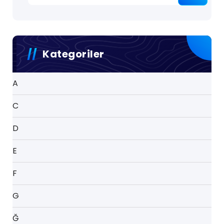
Kategoriler
A
C
D
E
F
G
Ğ