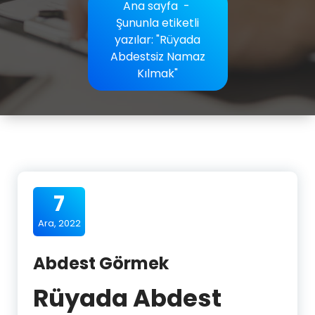
Ana sayfa
-
Şununla etiketli
yazılar: "Rüyada
Abdestsiz Namaz
Kılmak"
7
Ara, 2022
Abdest Görmek
Rüyada Abdest