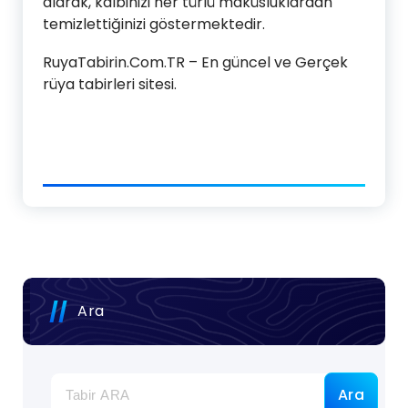
alarak, kalbinizi her türlü makûsluklardan
temizlettiğinizi göstermektedir.
RuyaTabirin.Com.TR – En güncel ve Gerçek
rüya tabirleri sitesi.
Ara
Ara