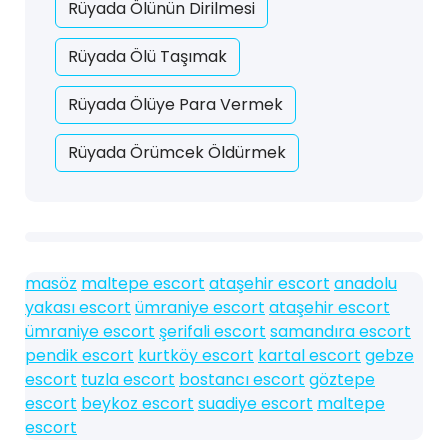
Rüyada Ölünün Dirilmesi
Rüyada Ölü Taşımak
Rüyada Ölüye Para Vermek
Rüyada Örümcek Öldürmek
masöz
maltepe escort
ataşehir escort
anadolu
yakası escort
ümraniye escort
ataşehir escort
ümraniye escort
şerifali escort
samandıra escort
pendik escort
kurtköy escort
kartal escort
gebze
escort
tuzla escort
bostancı escort
göztepe
escort
beykoz escort
suadiye escort
maltepe
escort