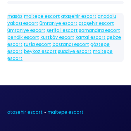
masöz
maltepe escort
ataşehir escort
anadolu
yakası escort
ümraniye escort
ataşehir escort
ümraniye escort
şerifali escort
samandıra escort
pendik escort
kurtköy escort
kartal escort
gebze
escort
tuzla escort
bostancı escort
göztepe
escort
beykoz escort
suadiye escort
maltepe
escort
ataşehir escort
~
maltepe escort