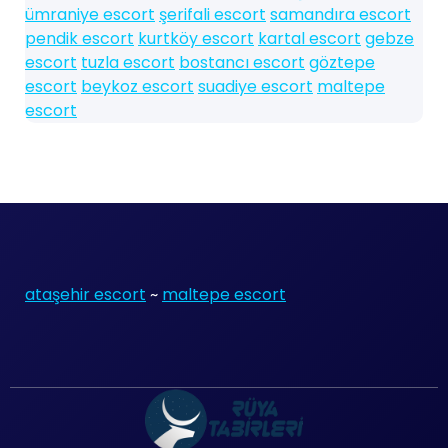
ümraniye escort
şerifali escort
samandıra escort
pendik escort
kurtköy escort
kartal escort
gebze
escort
tuzla escort
bostancı escort
göztepe
escort
beykoz escort
suadiye escort
maltepe
escort
ataşehir escort
~
maltepe escort