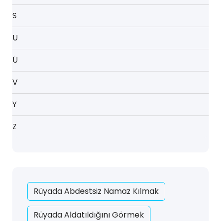
S
U
Ü
V
Y
Z
Rüyada Abdestsiz Namaz Kılmak
Rüyada Aldatıldığını Görmek