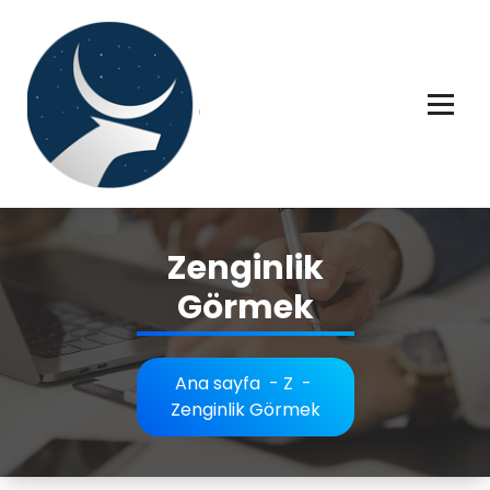
İçeriğe
geç
Rüya tabiri, Rüya tabirleri, Rüya tabirim, Rüya tabiri açıklaması bilgileri.
Zenginlik
Görmek
Ana sayfa
-
Z
-
Zenginlik Görmek