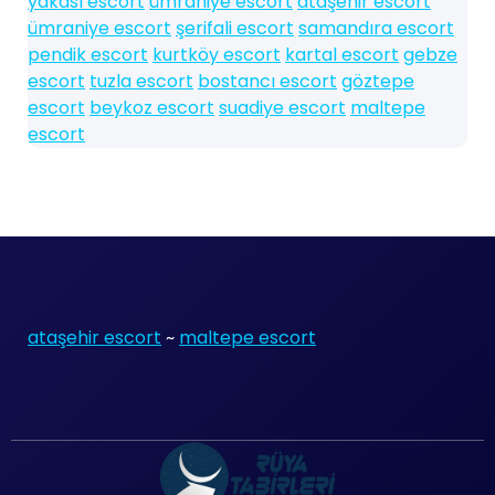
yakası escort
ümraniye escort
ataşehir escort
ümraniye escort
şerifali escort
samandıra escort
pendik escort
kurtköy escort
kartal escort
gebze
escort
tuzla escort
bostancı escort
göztepe
escort
beykoz escort
suadiye escort
maltepe
escort
ataşehir escort
~
maltepe escort