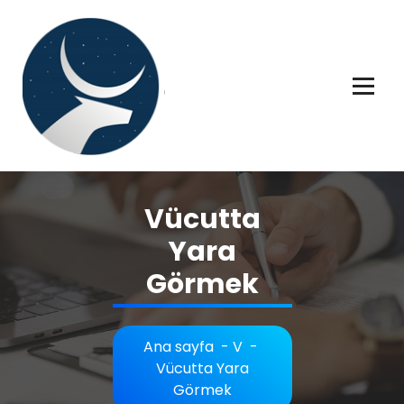
İçeriğe
geç
Rüya tabiri, Rüya tabirleri, Rüya tabirim, Rüya tabiri açıklaması bilgileri.
Vücutta
Yara
Görmek
Ana sayfa
-
V
-
Vücutta Yara
Görmek