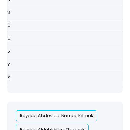
S
Ü
U
V
Y
Z
Rüyada Abdestsiz Namaz Kılmak
Rüyada Aldatıldığını Görmek