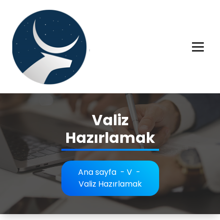
İçeriğe
geç
Rüya tabiri, Rüya tabirleri, Rüya tabirim, Rüya tabiri açıklaması bilgileri.
Valiz
Hazırlamak
Ana sayfa
-
V
-
Valiz Hazırlamak