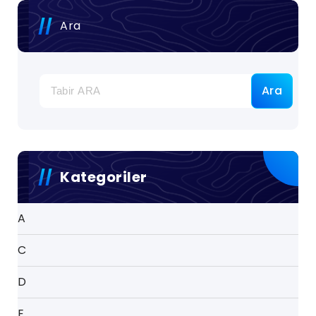
Ara
Ara
Kategoriler
A
C
D
E