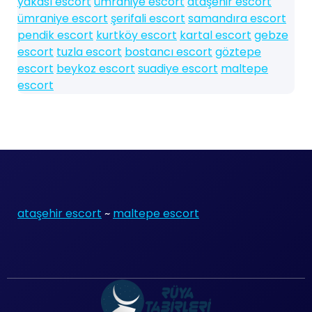
yakası escort
ümraniye escort
ataşehir escort
ümraniye escort
şerifali escort
samandıra escort
pendik escort
kurtköy escort
kartal escort
gebze
escort
tuzla escort
bostancı escort
göztepe
escort
beykoz escort
suadiye escort
maltepe
escort
ataşehir escort
~
maltepe escort