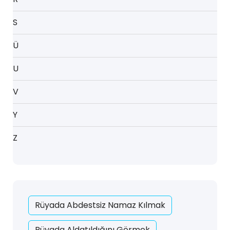
S
Ü
U
V
Y
Z
Rüyada Abdestsiz Namaz Kılmak
Rüyada Aldatıldığını Görmek