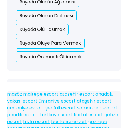
Rüyada Ölünün Ağlaması
Rüyada Ölünün Dirilmesi
Rüyada Ölü Taşımak
Rüyada Ölüye Para Vermek
Rüyada Örümcek Öldürmek
masöz
maltepe escort
ataşehir escort
anadolu
yakası escort
ümraniye escort
ataşehir escort
ümraniye escort
şerifali escort
samandıra escort
pendik escort
kurtköy escort
kartal escort
gebze
escort
tuzla escort
bostancı escort
göztepe