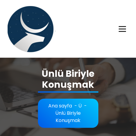
İçeriğe
geç
Rüya tabiri, Rüya tabirleri, Rüya tabirim, Rüya tabiri açıklaması bilgileri.
Ünlü Biriyle
Konuşmak
Ana sayfa
-
Ü
-
Ünlü Biriyle
Konuşmak