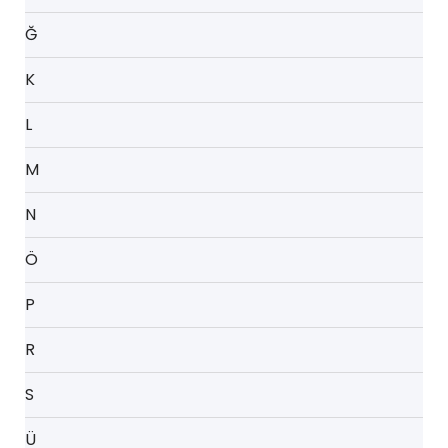
Ğ
K
L
M
N
Ö
P
R
S
Ü