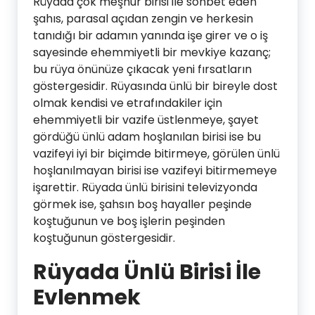
Rüyada çok meşhur birisi ile sohbet eden
şahıs, parasal açıdan zengin ve herkesin
tanıdığı bir adamın yanında işe girer ve o iş
sayesinde ehemmiyetli bir mevkiye kazanç;
bu rüya önünüze çıkacak yeni fırsatların
göstergesidir. Rüyasında ünlü bir bireyle dost
olmak kendisi ve etrafındakiler için
ehemmiyetli bir vazife üstlenmeye, şayet
gördüğü ünlü adam hoşlanılan birisi ise bu
vazifeyi iyi bir biçimde bitirmeye, görülen ünlü
hoşlanılmayan birisi ise vazifeyi bitirmemeye
işarettir. Rüyada ünlü birisini televizyonda
görmek ise, şahsın boş hayaller peşinde
koştuğunun ve boş işlerin peşinden
koştuğunun göstergesidir.
Rüyada Ünlü Birisi İle
Evlenmek