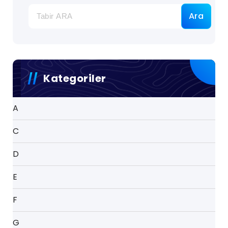
Ara
Kategoriler
A
C
D
E
F
G