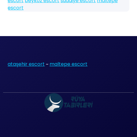
escort
beykoz escort
suadiye escort
maltepe
escort
ataşehir escort
~
maltepe escort