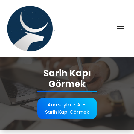
İçeriğe
geç
Rüya tabiri, Rüya tabirleri, Rüya tabirim, Rüya tabiri açıklaması bilgileri.
Sarih Kapı
Görmek
Ana sayfa
-
A
-
Sarih Kapı Görmek