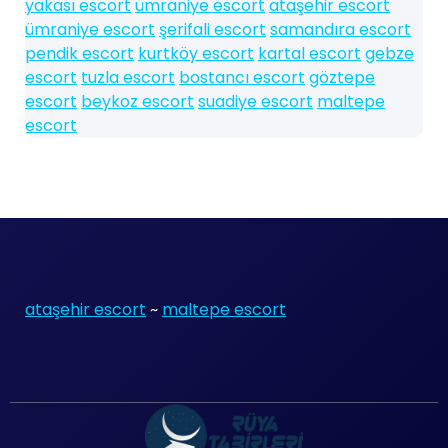
yakası escort
ümraniye escort
ataşehir escort
ümraniye escort
şerifali escort
samandıra escort
pendik escort
kurtköy escort
kartal escort
gebze
escort
tuzla escort
bostancı escort
göztepe
escort
beykoz escort
suadiye escort
maltepe
escort
ataşehir escort
~
maltepe escort