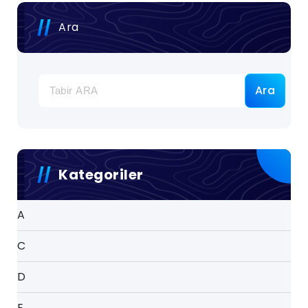
Ara
Ara
Kategoriler
A
C
D
E