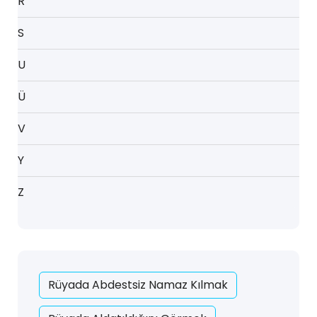
R
S
U
Ü
V
Y
Z
Rüyada Abdestsiz Namaz Kılmak