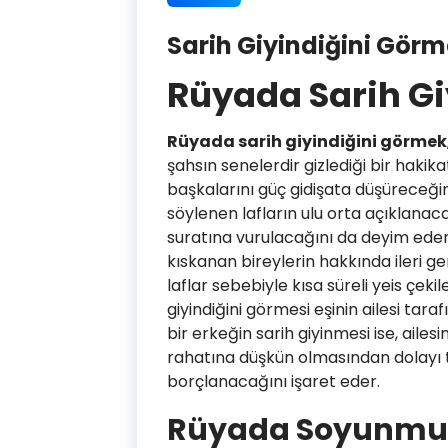
Sarih Giyindiğini Gör
Rüyada Sarih G
Rüyada sarih giyindiğini görmek
şahsın senelerdir gizlediği bir haki
başkalarını güç gidişata düşüreceği
söylenen lafların ulu orta açıklanacağ
suratına vurulacağını da deyim eder. 
kıskanan bireylerin hakkında ileri 
laflar sebebiyle kısa süreli yeis çeki
giyindiğini görmesi eşinin ailesi tar
bir erkeğin sarih giyinmesi ise, aile
rahatına düşkün olmasından dolayı t
borçlanacağını işaret eder.
Rüyada Soyunmu