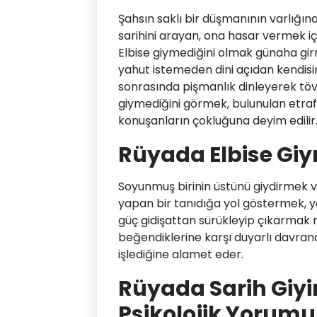
Şahsın saklı bir düşmanının varlığına
sarihini arayan, ona hasar vermek iç
Elbise giymediğini olmak günaha girme
yahut istemeden dini açıdan kendisin
sonrasında pişmanlık dinleyerek töv
giymediğini görmek, bulunulan etraf
konuşanların çokluğuna deyim edilir
Rüyada Elbise Giy
Soyunmuş birinin üstünü giydirmek ve
yapan bir tanıdığa yol göstermek, y
güç gidişattan sürükleyip çıkarmak m
beğendiklerine karşı duyarlı davrandı
işlediğine alamet eder.
Rüyada Sarih Giyi
Psikolojik Yorumu