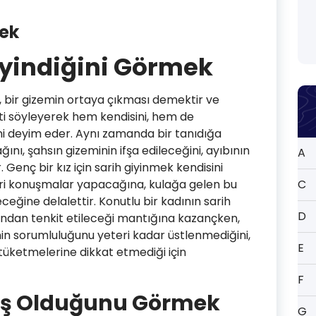
mek
iyindiğini Görmek
, bir gizemin ortaya çıkması demektir ve
kati söyleyerek hem kendisini, hem de
ni deyim eder. Aynı zamanda bir tanıdığa
ını, şahsın gizeminin ifşa edileceğini, ayıbının
A
Genç bir kız için sarih giyinmek kendisini
geri konuşmalar yapacağına, kulağa gelen bu
C
leceğine delalettir. Konutlu bir kadının sarih
D
afından tenkit etileceği mantığına kazançken,
sinin sorumluluğunu yeteri kadar üstlenmediğini,
E
üketmelerine dikkat etmediği için
F
ş Olduğunu Görmek
G