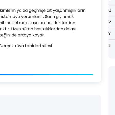
rikimlerin ya da geçmişe ait yaşanmışlıkların
U
 istemeye yorumlanır. Sarih giyinmek
V
sahibine iletmek, tasalardan, dertlerden
tir. Uzun süren hastalıklardan dolayı
Y
teğini de ortaya koyar.
Z
rçek rüya tabirleri sitesi.