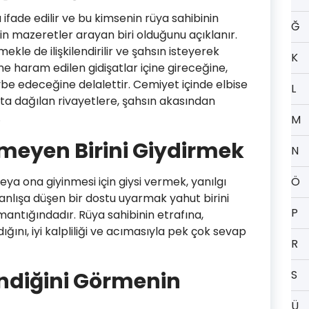
 ifade edilir ve bu kimsenin rüya sahibinin
Ğ
in mazeretler arayan biri olduğunu açıklanır.
kle de ilişkilendirilir ve şahsın isteyerek
K
e haram edilen gidişatlar içine gireceğine,
be edeceğine delalettir. Cemiyet içinde elbise
L
ta dağılan rivayetlere, şahsın akasından
.
M
meyen Birini Giydirmek
N
ya ona giyinmesi için giysi vermek, yanılgı
Ö
anlışa düşen bir dostu uyarmak yahut birini
P
antığındadır. Rüya sahibinin etrafına,
ğını, iyi kalpliliği ve acımasıyla pek çok sevap
R
ndiğini Görmenin
S
Ü