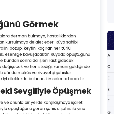
ğünü Görmek
salara derman bulmaya, hastalıklardan,
an kurtulmaya delalet eder. Rüya sahibi
lini bozup, keyfini kaçıran her türlü
k, esenliğe kavuşacaktır. Rüyada öpüştüğünü
A
ve bundan sonra da işleri rast gidecek
a değişecek ve her istediği, zamanı geldiğinde
C
 etrafında makûs ve rivayetçi şahıslar
D
e iyi dileklerde bulunan kimseler artacaktır.
ki Sevgiliyle Öpüşmek
E
F
e ve onunla bir yerde karşılaşmaya işaret
iyle öpüştüğünü gören şahıs o şahıs ile yine
G