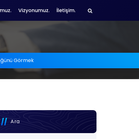
muz.
Vizyonumuz.
İletişim.
üğünü Görmek
Ara