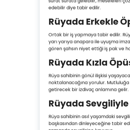
surat surata gelebilir, meseleleri çö
edebilir diye tabir edilir.
Rüyada Erkekle 
Ortak bir iş yapmaya tabir edilir. Rüya
yarı yarıya anapara ile uyuşma imza
gören şahsın niyet ettiği iş pak ve ha
Rüyada Kızla Öp
Rüya sahibinin gönül ilişkisi yaşayaca
noktalanacağına yorulur. Mutluluğa 
getirecek bir izdivaç anlamına gelir.
Rüyada Sevgiliyl
Rüya sahibinin asıl yaşamdaki sevgili
başkasından dinleyeceğine tabir edil