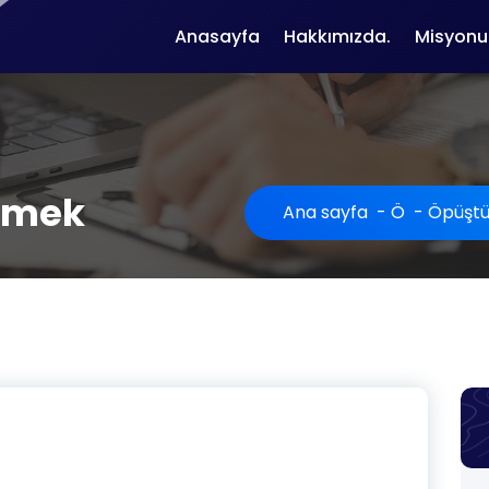
Anasayfa
Hakkımızda.
Misyonu
rmek
Ana sayfa
-
Ö
-
Öpüşt