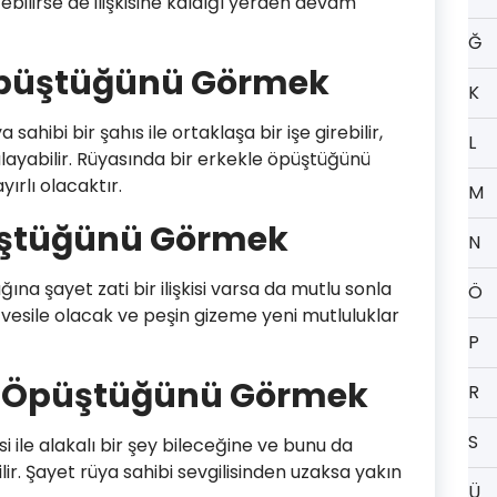
zebilirse de ilişkisine kaldığı yerden devam
Ğ
Öpüştüğünü Görmek
K
 sahibi bir şahıs ile ortaklaşa bir işe girebilir,
L
layabilir. Rüyasında bir erkekle öpüştüğünü
yırlı olacaktır.
M
üştüğünü Görmek
N
ğına şayet zati bir ilişkisi varsa da mutlu sonla
Ö
vesile olacak ve peşin gizeme yeni mutluluklar
P
e Öpüştüğünü Görmek
R
S
si ile alakalı bir şey bileceğine ve bunu da
ir. Şayet rüya sahibi sevgilisinden uzaksa yakın
Ü