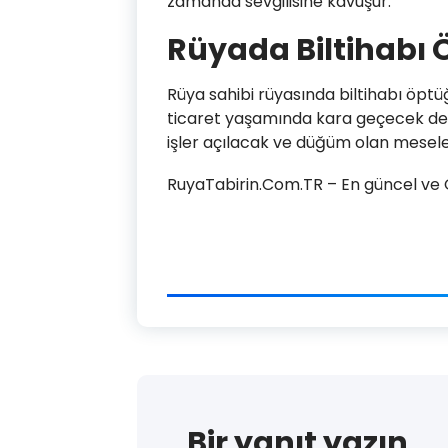
zamanda sevgilisine kavuşur.
Rüyada Biltihabı
Rüya sahibi rüyasında biltihabı öpt
ticaret yaşamında kara geçecek de
işler açılacak ve düğüm olan mesel
RuyaTabirin.Com.TR – En güncel ve Ge
Bir yanıt yazın