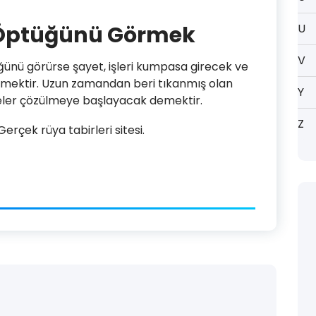
 Öptüğünü Görmek
U
V
üğünü görürse şayet, işleri kumpasa girecek ve
mektir. Uzun zamandan beri tıkanmış olan
Y
eler çözülmeye başlayacak demektir.
Z
rçek rüya tabirleri sitesi.