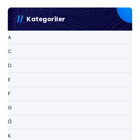
Kategoriler
A
C
D
E
F
G
Ğ
K