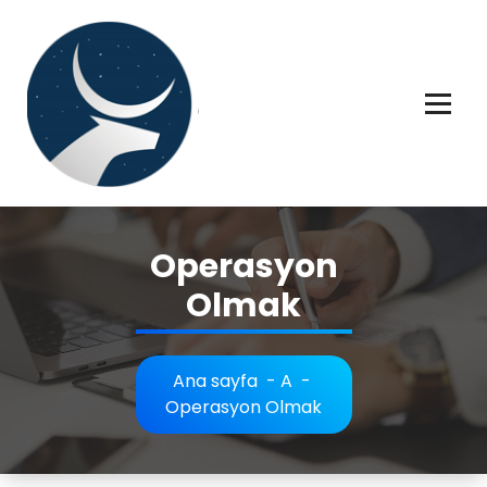
İçeriğe
geç
Rüya tabiri, Rüya tabirleri, Rüya tabirim, Rüya tabiri açıklaması bilgileri.
Operasyon
Olmak
Ana sayfa
-
A
-
Operasyon Olmak