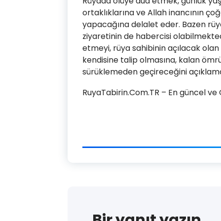
Rüyada ölüye dua etmek, günlük yaşa
ortaklıklarına ve Allah inancının ço
yapacağına delalet eder. Bazen rü
ziyaretinin de habercisi olabilmekted
etmeyi, rüya sahibinin açılacak olan 
kendisine talip olmasına, kalan ömr
sürüklemeden geçireceğini açıklama
RuyaTabirin.Com.TR – En güncel ve Ge
Bir yanıt yazın