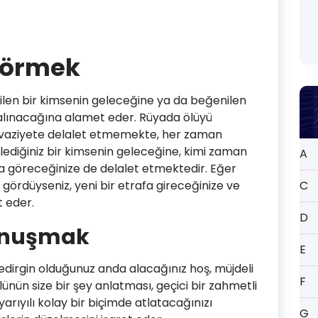
Görmek
len bir kimsenin geleceğine ya da beğenilen
r alınacağına alamet eder. Rüyada ölüyü
 vaziyete delalet etmemekte, her zaman
ediğiniz bir kimsenin geleceğine, kimi zaman
A
da göreceğinize de delalet etmektedir. Eğer
 gördüyseniz, yeni bir etrafa gireceğinize ve
C
t eder.
D
onuşmak
E
edirgin olduğunuz anda alacağınız hoş, müjdeli
F
ünün size bir şey anlatması, geçici bir zahmetli
yarıyılı kolay bir biçimde atlatacağınızı
G