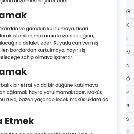
şlerin düzelmesini işaret eder.
Ğ
kamak
K
efkârdan ve gamdan kurtulmaya, ticari
olarak istenilen makamın kazanılacağına,
L
alacağına delalet eder. Rüyada can vermiş
len borçlardan kurtulmaya, hayırlı iş
M
geleceğe sahip olmaya işarettir.
N
lamak
Ö
alık bir etraf ya da bir düğüne katılmaya
figan ağlamak hayra yorulmamaktadır. Makûs
P
 bu rüya, bazen yaşanabilecek makûsluklara da
R
a Etmek
S
Ü