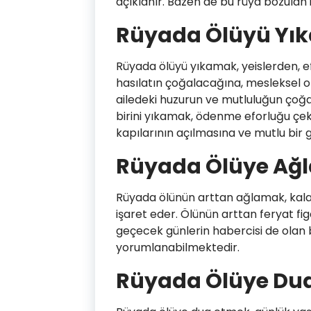
açıklanır. Bazen de bu rüya bozulan i
Rüyada Ölüyü Yı
Rüyada ölüyü yıkamak, yeislerden, 
hasılatın çoğalacağına, mesleksel 
ailedeki huzurun ve mutluluğun çoğ
birini yıkamak, ödenme eforluğu çeki
kapılarının açılmasına ve mutlu bir 
Rüyada Ölüye Ağ
Rüyada ölünün arttan ağlamak, kalab
işaret eder. Ölünün arttan feryat 
geçecek günlerin habercisi de olan
yorumlanabilmektedir.
Rüyada Ölüye Du