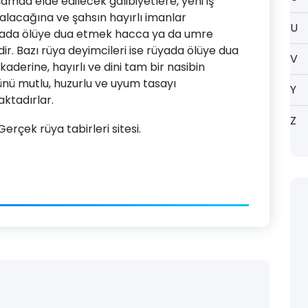
mda elde edilecek galibiyetlere, yeni iş
ğalacağına ve şahsın hayırlı imanlar
U
yada ölüye dua etmek hacca ya da umre
ir. Bazı rüya deyimcileri ise rüyada ölüye dua
V
kaderine, hayırlı ve dini tam bir nasibin
ünü mutlu, huzurlu ve uyum tasayı
Y
ktadırlar.
Z
rçek rüya tabirleri sitesi.