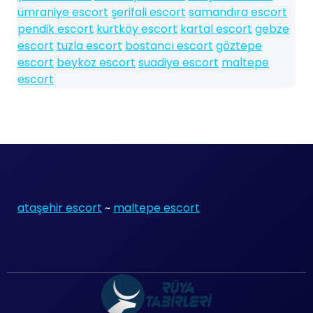
ümraniye escort
şerifali escort
samandıra escort
pendik escort
kurtköy escort
kartal escort
gebze
escort
tuzla escort
bostancı escort
göztepe
escort
beykoz escort
suadiye escort
maltepe
escort
ataşehir escort
~
maltepe escort