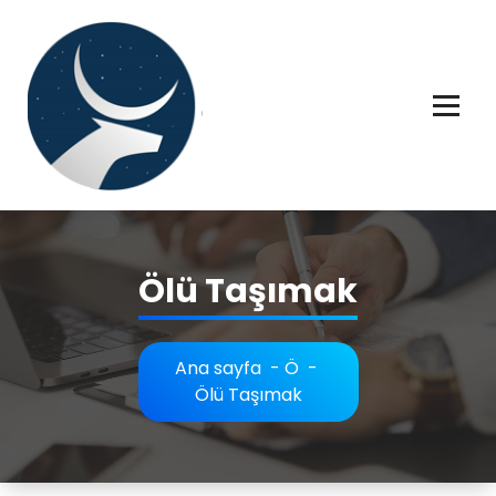
İçeriğe
geç
Rüya tabiri, Rüya tabirleri, Rüya tabirim, Rüya tabiri açıklaması bilgileri.
Ölü Taşımak
Ana sayfa
-
Ö
-
Ölü Taşımak