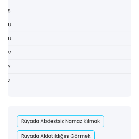
S
U
Ü
V
Y
Z
Rüyada Abdestsiz Namaz Kılmak
Rüyada Aldatıldığını Görmek