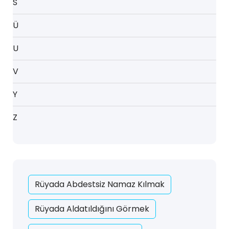
S
Ü
U
V
Y
Z
Rüyada Abdestsiz Namaz Kılmak
Rüyada Aldatıldığını Görmek