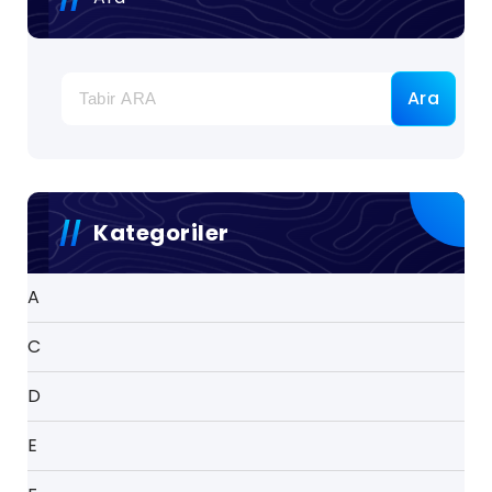
Ara
Kategoriler
A
C
D
E