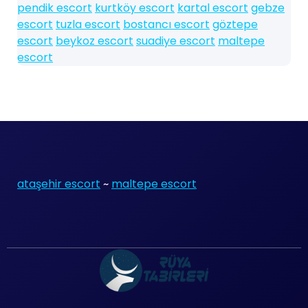
pendik escort
kurtköy escort
kartal escort
gebze
escort
tuzla escort
bostancı escort
göztepe
escort
beykoz escort
suadiye escort
maltepe
escort
ataşehir escort
~
maltepe escort