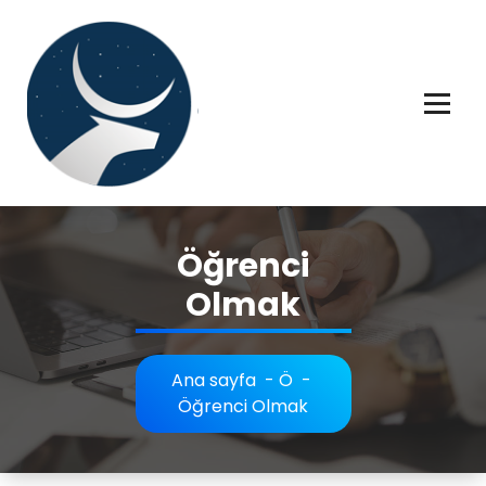
İçeriğe
geç
Rüya tabiri, Rüya tabirleri, Rüya tabirim, Rüya tabiri açıklaması bilgileri.
Öğrenci
Olmak
Ana sayfa
-
Ö
-
Öğrenci Olmak