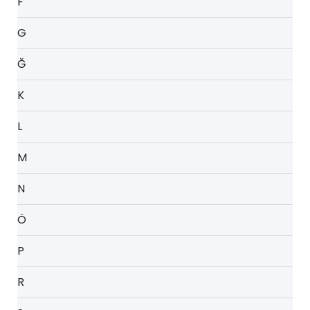
F
G
Ğ
K
L
M
N
Ö
P
R