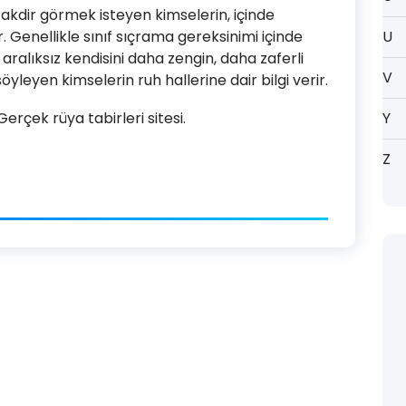
takdir görmek isteyen kimselerin, içinde
 Genellikle sınıf sıçrama gereksinimi içinde
U
aralıksız kendisini daha zengin, daha zaferli
V
yleyen kimselerin ruh hallerine dair bilgi verir.
rçek rüya tabirleri sitesi.
Y
Z