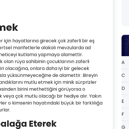
mek
er için hayatlarına girecek çok zaferli bir eş
fertsel marifetlerle alakalı mevzularda ad
t neticeyi kutlama yapmaya alamettir.
 olan rüya sahibinin çocuklarının zaferli
A
ri olacağına, onlara daha iyi bir gelecek
 asla yüksünmeyeceğine de alamettir. Bireyin
C
andıklarını mutlu etmek için minik sürprizler
D
sinden birini methettiğini görüyorsa o
 veya çok mutlu olacağı bir hediye alır. Yakın
E
ler o kimsenin hayatındaki büyük bir farklılığa
rlar.
F
alağa Eterek
G