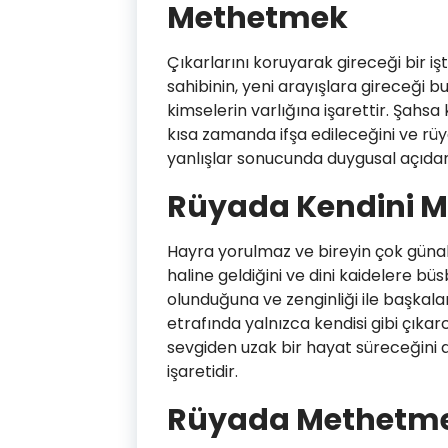
Methetmek
Çıkarlarını koruyarak gireceği bir
sahibinin, yeni arayışlara gireceği bu
kimselerin varlığına işarettir. Şahs
kısa zamanda ifşa edileceğini ve rü
yanlışlar sonucunda duygusal açıdan ç
Rüyada Kendini 
Hayra yorulmaz ve bireyin çok günah
haline geldiğini ve dini kaidelere büs
olunduğuna ve zenginliği ile başkal
etrafında yalnızca kendisi gibi çıkar
sevgiden uzak bir hayat süreceğini
işaretidir.
Rüyada Methetmen