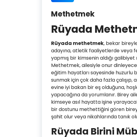
Methetmek
Rüyada Methet
Rüyada methetmek
, bekar bireyl
adayına, atletik faaliyetlerde veya 
yapmış bir kimsenin aldığı galibiye
Methetmek, ailesiyle onur dinleyecek
eğitim hayatları sayesinde huzurlu bi
sunmak için çok daha fazla çalışıp,
evine iyi bakan bir eş olduğuna, hoşl
yapacağına da yorumlanır. Birey aile
kimseye asıl hayatta işine yarayacak
bir dostunu methettiğini gören birey
şahit olur veya nikahlarında tanık olu
Rüyada Birini Müb