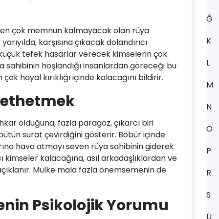
Ğ
 işten çok memnun kalmayacak olan rüya
K
 yarıyılda, karşısına çıkacak dolandırıcı
a küçük tefek hasarlar verecek kimselerin çok
L
ya sahibinin hoşlandığı insanlardan göreceği bu
ok hayal kırıklığı içinde kalacağını bildirir.
M
Methetmek
N
kar olduğuna, fazla paragöz, çıkarcı biri
Ö
bütün surat çevirdiğini gösterir. Böbür içinde
arına hava atmayı seven rüya sahibinin giderek
P
cı kimseler kalacağına, asıl arkadaşlıklardan ve
 açıklanır. Mülke mala fazla önemsemenin de
R
S
in Psikolojik Yorumu
Ü