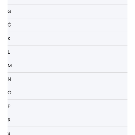
G
Ğ
K
L
M
N
Ö
P
R
S