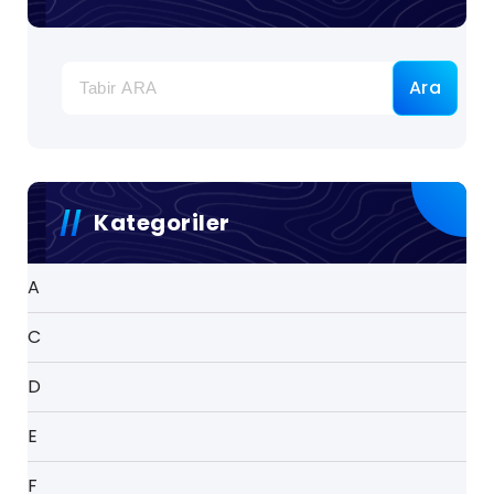
Ara
Kategoriler
A
C
D
E
F