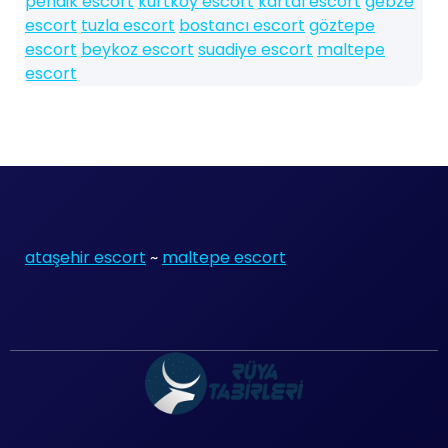
pendik escort
kurtköy escort
kartal escort
gebze
escort
tuzla escort
bostancı escort
göztepe
escort
beykoz escort
suadiye escort
maltepe
escort
ataşehir escort
~
maltepe escort