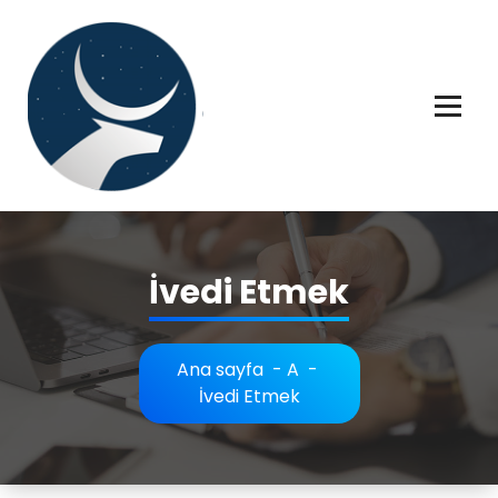
İçeriğe
geç
Rüya tabiri, Rüya tabirleri, Rüya tabirim, Rüya tabiri açıklaması bilgileri.
İvedi Etmek
Ana sayfa
-
A
-
İvedi Etmek