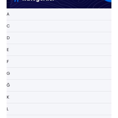
A
C
D
E
F
G
Ğ
K
L