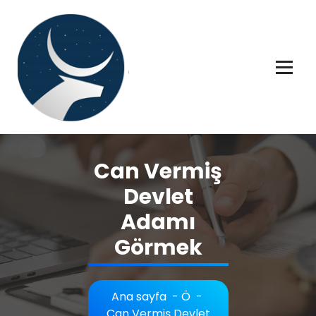
İçeriğe
geç
Rüya tabiri, Rüya tabirleri, Rüya tabirim, Rüya tabiri açıklaması bilgileri.
Can Vermiş
Devlet
Adamı
Görmek
Ana sayfa
-
Ö
-
Can Vermiş Devlet