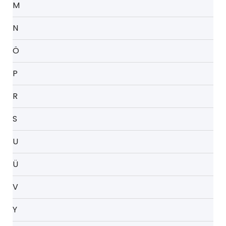
M
N
Ö
P
R
S
U
Ü
V
Y