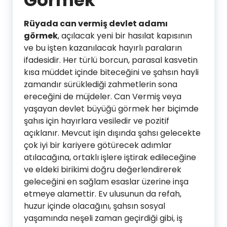
Görmek
Rüyada can vermiş devlet adamı
görmek
, açılacak yeni bir hasılat kapısının
ve bu işten kazanılacak hayırlı paraların
ifadesidir. Her türlü borcun, parasal kasvetin
kısa müddet içinde biteceğini ve şahsın hayli
zamandır sürüklediği zahmetlerin sona
ereceğini de müjdeler. Can Vermiş veya
yaşayan devlet büyüğü görmek her biçimde
şahıs için hayırlara vesiledir ve pozitif
açıklanır. Mevcut işin dışında şahsı gelecekte
çok iyi bir kariyere götürecek adımlar
atılacağına, ortaklı işlere iştirak edileceğine
ve eldeki birikimi doğru değerlendirerek
geleceğini en sağlam esaslar üzerine inşa
etmeye alamettir. Ev ulusunun da refah,
huzur içinde olacağını, şahsın sosyal
yaşamında neşeli zaman geçirdiği gibi, iş