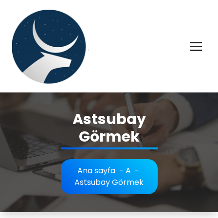
İçeriğe
geç
Rüya tabiri, Rüya tabirleri, Rüya tabirim, Rüya tabiri açıklaması bilgileri.
Astsubay
Görmek
Ana sayfa
-
A
-
Astsubay Görmek