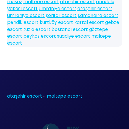
masöz
maltepe escort
ataşehir escort
anadolu
yakası escort
ümraniye escort
ataşehir escort
ümraniye escort
şerifali escort
samandıra escort
pendik escort
kurtköy escort
kartal escort
gebze
escort
tuzla escort
bostancı escort
göztepe
escort
beykoz escort
suadiye escort
maltepe
escort
ataşehir escort
~
maltepe escort