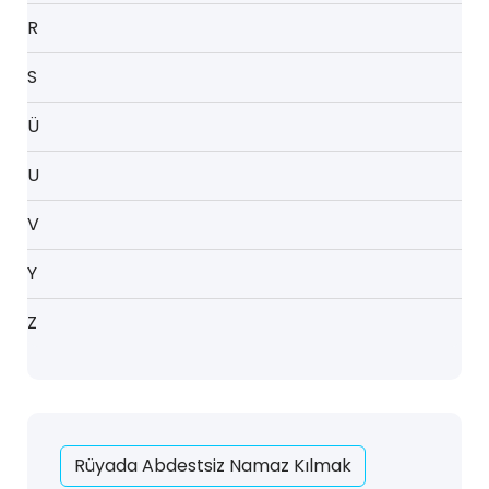
R
S
Ü
U
V
Y
Z
Rüyada Abdestsiz Namaz Kılmak