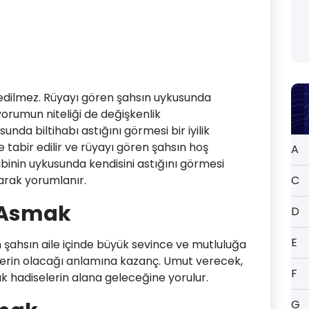
 edilmez. Rüyayı gören şahsın uykusunda
yorumun niteliği de değişkenlik
nda biltihabı astığını görmesi bir iyilik
tabir edilir ve rüyayı gören şahsın hoş
A
ibinin uykusunda kendisini astığını görmesi
larak yorumlanır.
C
 Asmak
D
E
 şahsın aile içinde büyük sevince ve mutluluğa
lerin olacağı anlamına kazanç. Umut verecek,
F
 hadiselerin alana geleceğine yorulur.
G