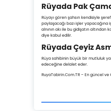
Rüyada Pak Çama
Rüyayı gören şahsın kendisiyle şere
paylaşacağı bazı işler yapacağına i
alnının akı ile bu gidişatın altınd
diye kabul edilir.
Rüyada Çeyiz As
Rüya sahibinin büyük bir mutluluk 
edeceğine delalet eder.
RuyaTabirin.Com.TR – En güncel ve Ge