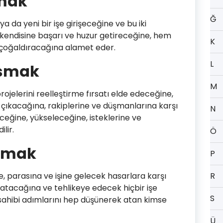
mak
Ğ
a da yeni bir işe girişeceğine ve bu iki
n kendisine başarı ve huzur getireceğine, hem
K
i çoğaldıracağına alamet eder.
L
Asmak
M
rojelerini reelleştirme fırsatı elde edeceğine,
 çıkacağına, rakiplerine ve düşmanlarına karşı
N
ceğine, yükseleceğine, isteklerine ve
lir.
Ö
smak
P
, parasına ve işine gelecek hasarlara karşı
R
latacağına ve tehlikeye edecek hiçbir işe
S
 sahibi adımlarını hep düşünerek atan kimse
Ü