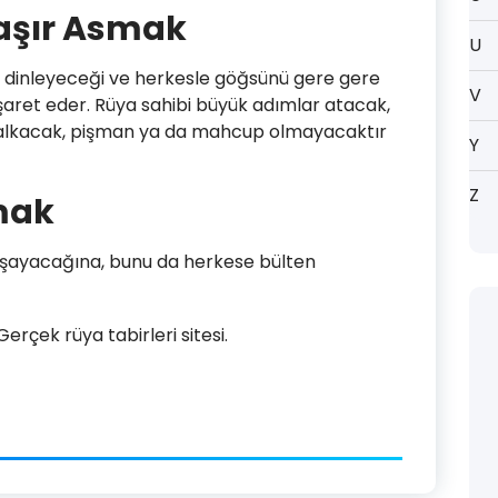
şır Asmak
U
f dinleyeceği ve herkesle göğsünü gere gere
V
şaret eder. Rüya sahibi büyük adımlar atacak,
an kalkacak, pişman ya da mahcup olmayacaktır
Y
Z
mak
yaşayacağına, bunu da herkese bülten
rçek rüya tabirleri sitesi.