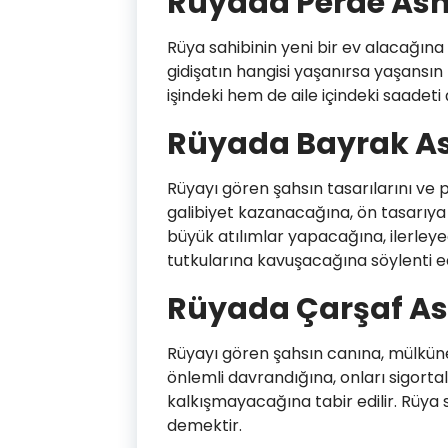
Rüyada Perde As
Rüya sahibinin yeni bir ev alacağına y
gidişatın hangisi yaşanırsa yaşansı
işindeki hem de aile içindeki saadet
Rüyada Bayrak 
Rüyayı gören şahsın tasarılarını ve p
galibiyet kazanacağına, ön tasarıya
büyük atılımlar yapacağına, ilerleye
tutkularına kavuşacağına söylenti edi
Rüyada Çarşaf A
Rüyayı gören şahsın canına, mülküne
önlemli davrandığına, onları sigorta
kalkışmayacağına tabir edilir. Rüya
demektir.