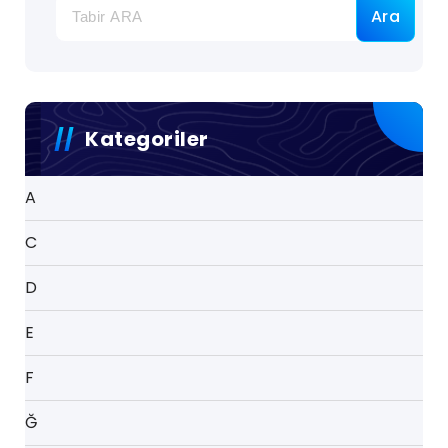
Ara
Kategoriler
A
C
D
E
F
Ğ