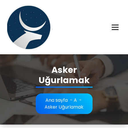
İçeriğe
geç
Rüya tabiri, Rüya tabirleri, Rüya tabirim, Rüya tabiri açıklaması bilgileri.
Asker
Uğurlamak
Ana sayfa
-
A
-
Asker Uğurlamak