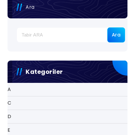
Ara
Ara
Kategoriler
A
C
D
E