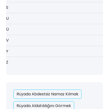
S
U
Ü
V
Y
Z
Rüyada Abdestsiz Namaz Kılmak
Rüyada Aldatıldığını Görmek