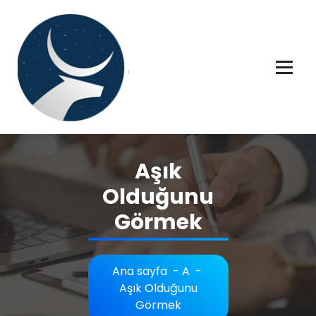
İçeriğe
geç
Rüya tabiri, Rüya tabirleri, Rüya tabirim, Rüya tabiri açıklaması bilgileri.
Aşık
Olduğunu
Görmek
Ana sayfa
-
A
-
Aşık Olduğunu
Görmek