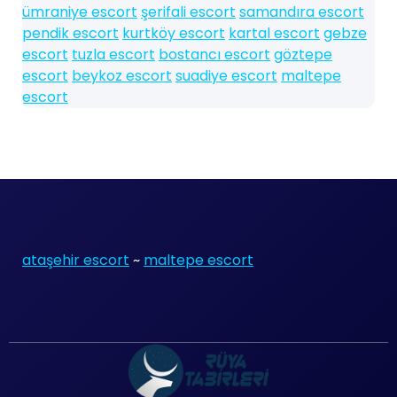
ümraniye escort
şerifali escort
samandıra escort
pendik escort
kurtköy escort
kartal escort
gebze
escort
tuzla escort
bostancı escort
göztepe
escort
beykoz escort
suadiye escort
maltepe
escort
ataşehir escort
~
maltepe escort