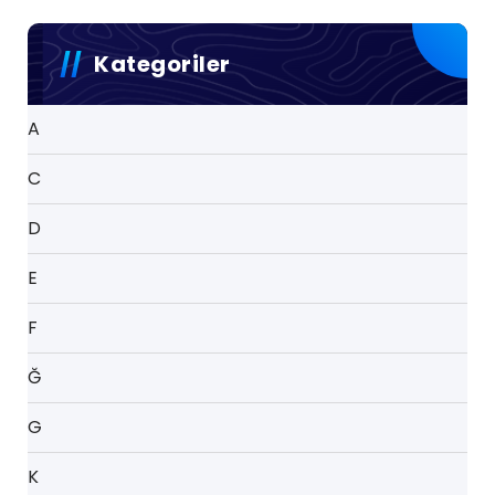
Kategoriler
A
C
D
E
F
Ğ
G
K