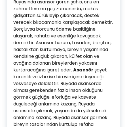
Rüyasında asansör gören şahıs, onu en
zahmetli ve en güç zamanında, makûs
gidişattan sürükleyip çıkaracak, destek
verecek bkocamanla karşılaşacak demektir.
Borçluysa borcunu ödeme basitliğine
ulaşarak, rahata ve esenliğe kavuşacak
demektir. Asansör huzura, tasadan, borçtan,
hastalıktan kurtulmaya, bireyin yaşamında
kendisine güçlük çıkaran, külfet olan ve
ayağına dolanan bireylerden yakasını
kurtaracağına işaret eder.
Asansör
şayet
karanlık ve izbe ise bireyin içine düşeceği
vesveseye delalettir. Rüyada asansörde
olması gerekenden fazla insan olduğunu
görmek güçlüğe, eforluğa ve kasvete
düşüleceği anlamına kazanç. Rüyada
asansörle çıkmak, yaşamda da yükselmek
anlamına kazanç. Rüyada asansör görmek
bireyin tasalarından kurtulup refaha