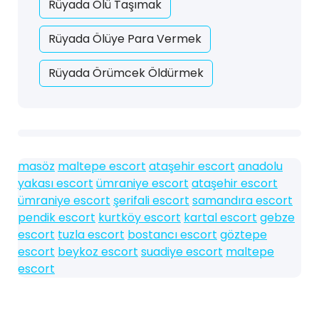
Rüyada Ölü Taşımak
Rüyada Ölüye Para Vermek
Rüyada Örümcek Öldürmek
masöz
maltepe escort
ataşehir escort
anadolu
yakası escort
ümraniye escort
ataşehir escort
ümraniye escort
şerifali escort
samandıra escort
pendik escort
kurtköy escort
kartal escort
gebze
escort
tuzla escort
bostancı escort
göztepe
escort
beykoz escort
suadiye escort
maltepe
escort