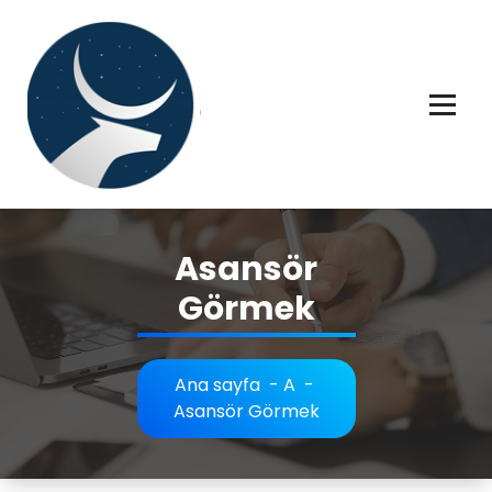
İçeriğe
geç
Rüya tabiri, Rüya tabirleri, Rüya tabirim, Rüya tabiri açıklaması bilgileri.
Asansör
Görmek
Ana sayfa
-
A
-
Asansör Görmek