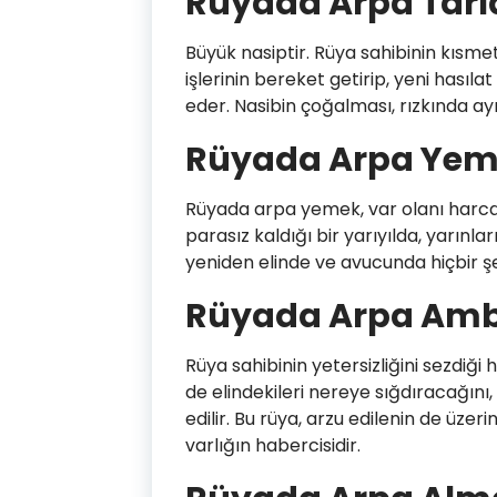
Rüyada Arpa Tarl
Büyük nasiptir. Rüya sahibinin kısmet
işlerinin bereket getirip, yeni hasıla
eder. Nasibin çoğalması, rızkında ay
Rüyada Arpa Ye
Rüyada arpa yemek, var olanı harcam
parasız kaldığı bir yarıyılda, yarınları
yeniden elinde ve avucunda hiçbir ş
Rüyada Arpa Amb
Rüya sahibinin yetersizliğini sezdiğ
de elindekileri nereye sığdıracağını
edilir. Bu rüya, arzu edilenin de üze
varlığın habercisidir.