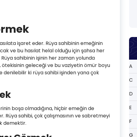
örmek
hasılata işaret eder. Rüya sahibinin emeğinin
acak ve bu hasılat helal olduğu için şahsa her
Rüya sahibinin işinin her zaman yolunda
, ötekisinin geleceği ve bu vaziyetin ömür boyu
A
e denilebilir ki rüya sahibi işinden yana çok
C
ek
D
E
rinin boşa olmadığına, hiçbir emeğin de
r. Rüya sahibi, çok çalışmasının ve sabretmeyi
F
ak demektir.
G