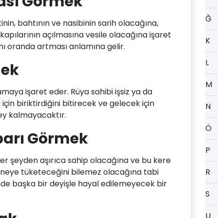
ası Görmek
Ğ
inin, bahtının ve nasibinin sarih olacağına,
t kapılarının açılmasına vesile olacağına işaret
K
nı oranda artması anlamına gelir.
L
mek
M
aya işaret eder. Rüya sahibi işsiz ya da
 için biriktirdiğini bitirecek ve gelecek için
N
ey kalmayacaktır.
Ö
arı Görmek
P
i her şeyden aşırıca sahip olacağına ve bu kere
, neye tüketeceğini bilemez olacağına tabi
R
rinde başka bir deyişle hayal edilemeyecek bir
S
U