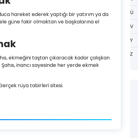
ak
Ü
sluca hareket ederek yaptığı bir yatırım ya da
 ele güne fakir olmaktan ve başkalarına el
V
Y
mak
Z
ıs, ekmeğini taştan çıkaracak kadar çalışkan
lir. Şahıs, inancı sayesinde her yerde ekmek
rçek rüya tabirleri sitesi.