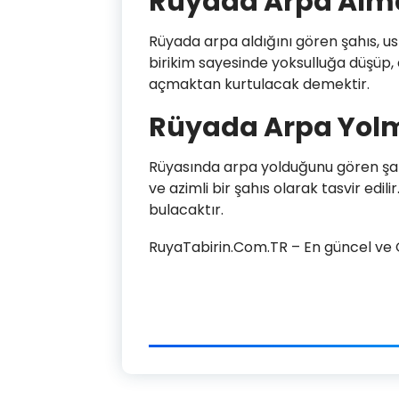
Rüyada Arpa Alm
Rüyada arpa aldığını gören şahıs, u
birikim sayesinde yoksulluğa düşüp,
açmaktan kurtulacak demektir.
Rüyada Arpa Yol
Rüyasında arpa yolduğunu gören şah
ve azimli bir şahıs olarak tasvir edi
bulacaktır.
RuyaTabirin.Com.TR – En güncel ve Ge