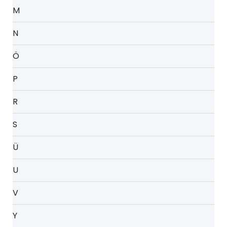
M
N
Ö
P
R
S
Ü
U
V
Y