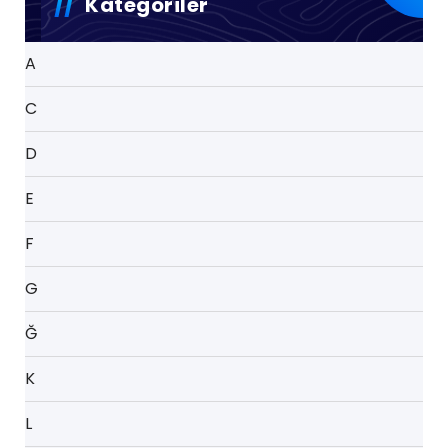
Kategoriler
A
C
D
E
F
G
Ğ
K
L