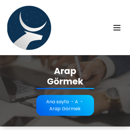
İçeriğe
geç
Rüya tabiri, Rüya tabirleri, Rüya tabirim, Rüya tabiri açıklaması bilgileri.
Arap
Görmek
Ana sayfa
-
A
-
Arap Görmek