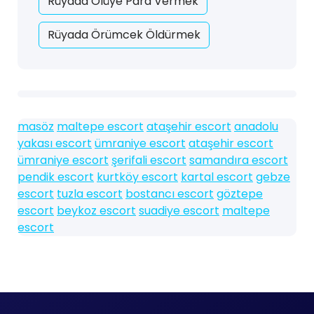
Rüyada Ölüye Para Vermek
Rüyada Örümcek Öldürmek
masöz
maltepe escort
ataşehir escort
anadolu
yakası escort
ümraniye escort
ataşehir escort
ümraniye escort
şerifali escort
samandıra escort
pendik escort
kurtköy escort
kartal escort
gebze
escort
tuzla escort
bostancı escort
göztepe
escort
beykoz escort
suadiye escort
maltepe
escort