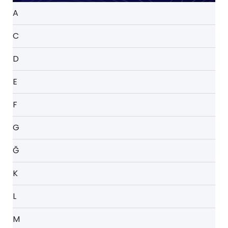
A
C
D
E
F
G
Ğ
K
L
M