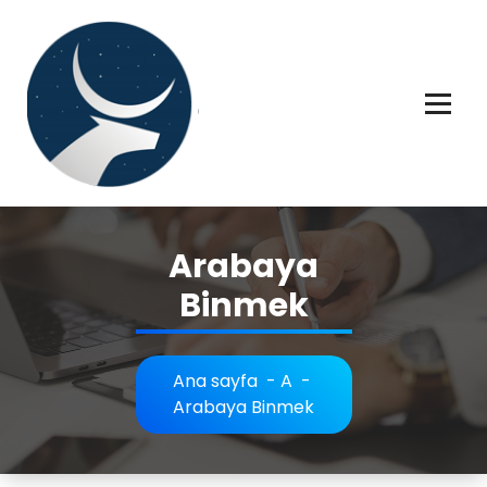
İçeriğe
geç
Rüya tabiri, Rüya tabirleri, Rüya tabirim, Rüya tabiri açıklaması bilgileri.
Arabaya
Binmek
Ana sayfa
-
A
-
Arabaya Binmek