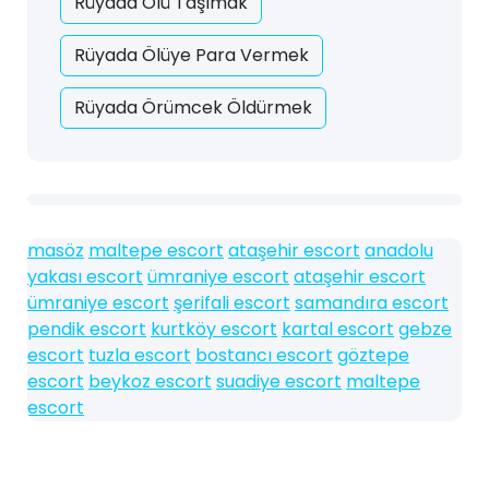
Rüyada Ölü Taşımak
Rüyada Ölüye Para Vermek
Rüyada Örümcek Öldürmek
masöz
maltepe escort
ataşehir escort
anadolu
yakası escort
ümraniye escort
ataşehir escort
ümraniye escort
şerifali escort
samandıra escort
pendik escort
kurtköy escort
kartal escort
gebze
escort
tuzla escort
bostancı escort
göztepe
escort
beykoz escort
suadiye escort
maltepe
escort