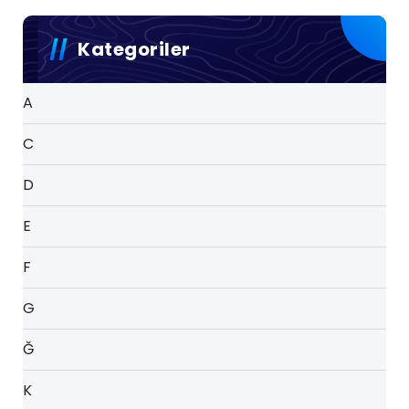
Kategoriler
A
C
D
E
F
G
Ğ
K