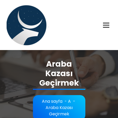
İçeriğe
geç
Rüya tabiri, Rüya tabirleri, Rüya tabirim, Rüya tabiri açıklaması bilgileri.
Araba
Kazası
Geçirmek
Ana sayfa
-
A
-
Araba Kazası
Geçirmek