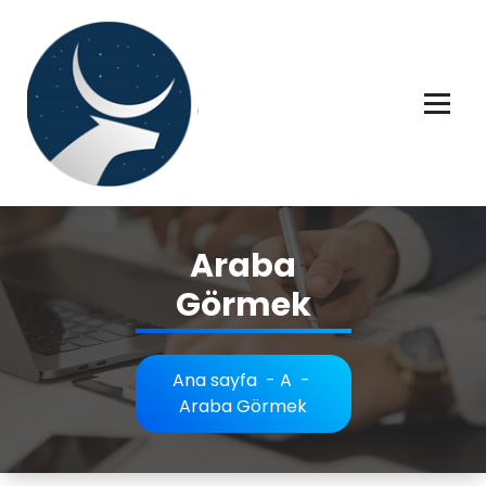
İçeriğe
geç
Rüya tabiri, Rüya tabirleri, Rüya tabirim, Rüya tabiri açıklaması bilgileri.
Araba
Görmek
Ana sayfa
-
A
-
Araba Görmek