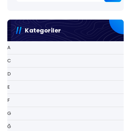
Kategoriler
A
C
D
E
F
G
Ğ