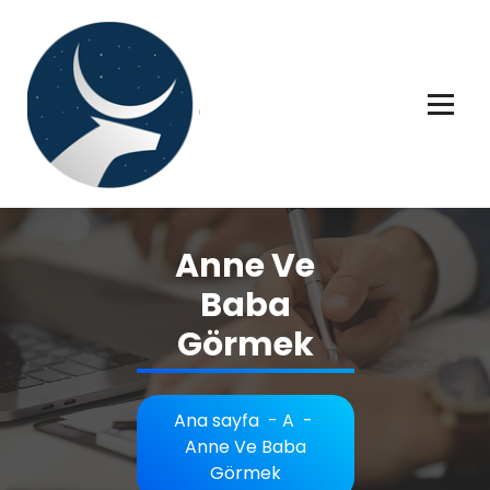
İçeriğe
geç
Rüya tabiri, Rüya tabirleri, Rüya tabirim, Rüya tabiri açıklaması bilgileri.
Anne Ve
Baba
Görmek
Ana sayfa
-
A
-
Anne Ve Baba
Görmek