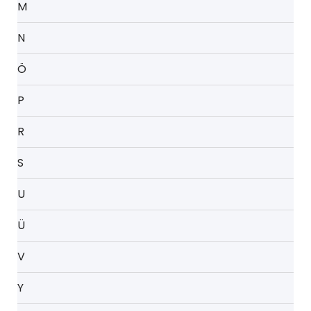
M
N
Ö
P
R
S
U
Ü
V
Y