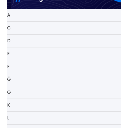
A
C
D
E
F
Ğ
G
K
L