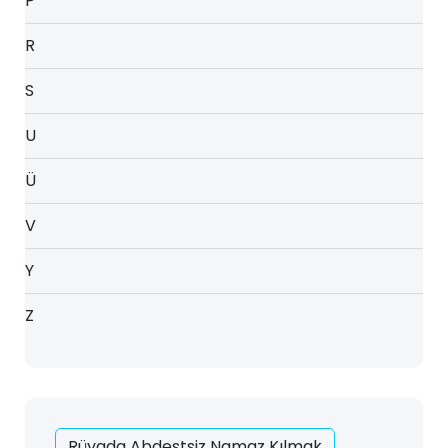
P
R
S
U
Ü
V
Y
Z
Rüyada Abdestsiz Namaz Kılmak