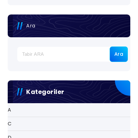
Ara
Ara
Kategoriler
A
C
D