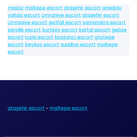
masöz
maltepe escort
ataşehir escort
anadolu
yakası escort
ümraniye escort
ataşehir escort
ümraniye escort
şerifali escort
samandıra escort
pendik escort
kurtköy escort
kartal escort
gebze
escort
tuzla escort
bostancı escort
göztepe
escort
beykoz escort
suadiye escort
maltepe
escort
ataşehir escort
~
maltepe escort