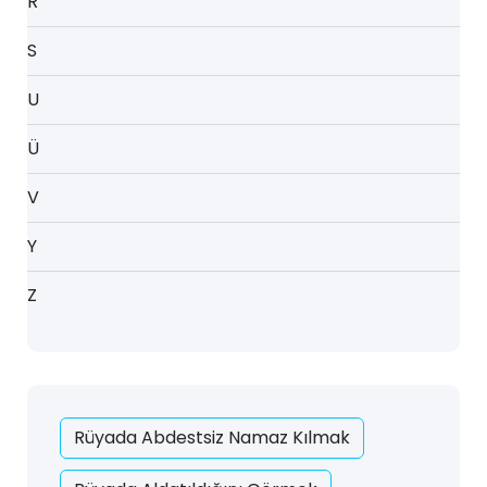
R
S
U
Ü
V
Y
Z
Rüyada Abdestsiz Namaz Kılmak