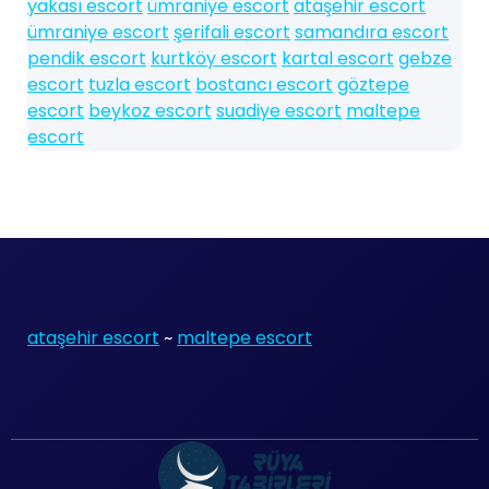
yakası escort
ümraniye escort
ataşehir escort
ümraniye escort
şerifali escort
samandıra escort
pendik escort
kurtköy escort
kartal escort
gebze
escort
tuzla escort
bostancı escort
göztepe
escort
beykoz escort
suadiye escort
maltepe
escort
ataşehir escort
~
maltepe escort