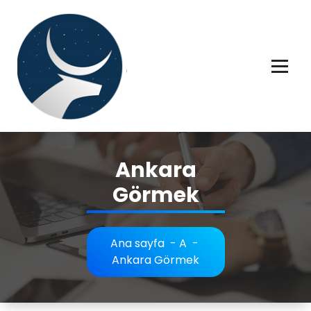
İçeriğe
geç
Rüya tabiri, Rüya tabirleri, Rüya tabirim, Rüya tabiri açıklaması bilgileri.
Ankara
Görmek
Ana sayfa
-
A
-
Ankara Görmek