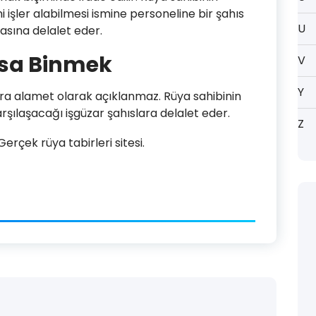
işler alabilmesi ismine personeline bir şahıs
U
asına delalet eder.
sa Binmek
V
Y
 alamet olarak açıklanmaz. Rüya sahibinin
şılaşacağı işgüzar şahıslara delalet eder.
Z
rçek rüya tabirleri sitesi.