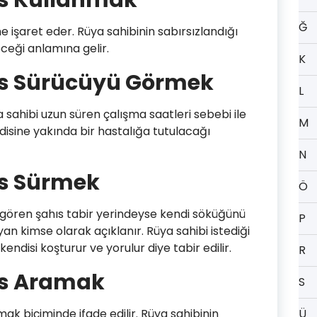
s Kullanmak
Ğ
e işaret eder. Rüya sahibinin sabırsızlandığı
ceği anlamına gelir.
K
s Sürücüyü Görmek
L
 sahibi uzun süren çalışma saatleri sebebi ile
M
disine yakında bir hastalığa tutulacağı
N
s Sürmek
Ö
ören şahıs tabir yerindeyse kendi söküğünü
P
an kimse olarak açıklanır. Rüya sahibi istediği
kendisi koşturur ve yorulur diye tabir edilir.
R
s Aramak
S
k biçiminde ifade edilir. Rüya sahibinin
Ü