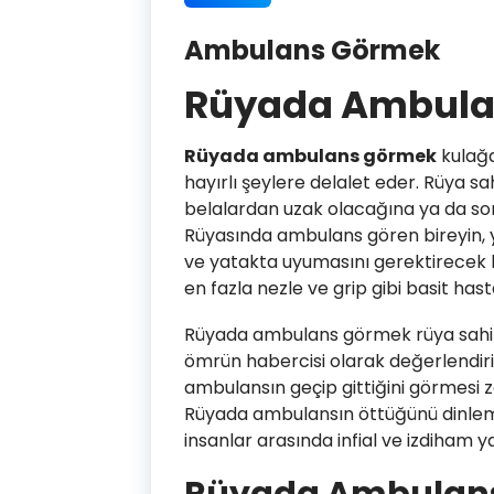
Ambulans Görmek
Rüyada Ambula
Rüyada ambulans görmek
kulağa
hayırlı şeylere delalet eder. Rüya s
belalardan uzak olacağına ya da so
Rüyasında ambulans gören bireyin,
ve yatakta uyumasını gerektirecek b
en fazla nezle ve grip gibi basit has
Rüyada ambulans görmek rüya sahibi 
ömrün habercisi olarak değerlendiril
ambulansın geçip gittiğini görmesi 
Rüyada ambulansın öttüğünü dinlemek
insanlar arasında infial ve izdiham 