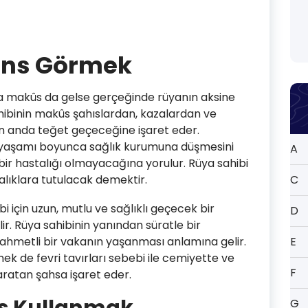
ns Görmek
 makûs da gelse gerçeğinde rüyanın aksine
ahibinin makûs şahıslardan, kazalardan ve
n anda teğet geçeceğine işaret eder.
 yaşamı boyunca sağlık kurumuna düşmesini
A
ir hastalığı olmayacağına yorulur. Rüya sahibi
talıklara tutulacak demektir.
C
için uzun, mutlu ve sağlıklı geçecek bir
D
ir. Rüya sahibinin yanından süratle bir
zahmetli bir vakanın yaşanması anlamına gelir.
E
 de fevri tavırları sebebi ile cemiyette ve
F
yaratan şahsa işaret eder.
G