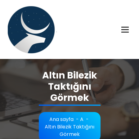
İçeriğe
geç
Rüya tabiri, Rüya tabirleri, Rüya tabirim, Rüya tabiri açıklaması bilgileri.
Altın Bilezik
Taktığını
Görmek
Ana sayfa
-
A
-
Altın Bilezik Taktığını
Görmek