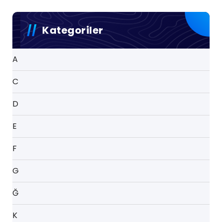
Kategoriler
A
C
D
E
F
G
Ğ
K