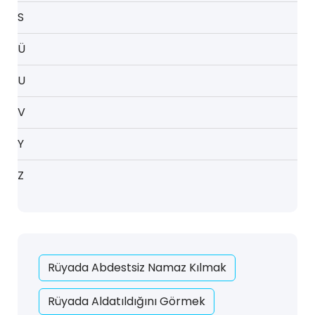
S
Ü
U
V
Y
Z
Rüyada Abdestsiz Namaz Kılmak
Rüyada Aldatıldığını Görmek