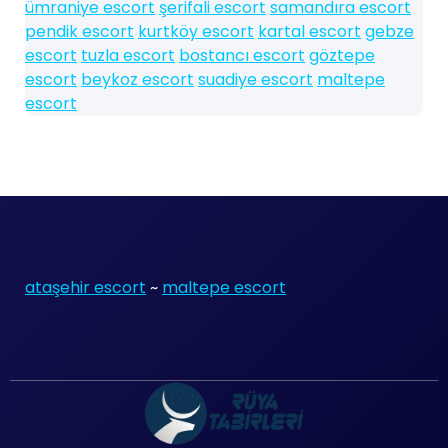
ümraniye escort
şerifali escort
samandıra escort
pendik escort
kurtköy escort
kartal escort
gebze
escort
tuzla escort
bostancı escort
göztepe
escort
beykoz escort
suadiye escort
maltepe
escort
ataşehir escort
~
maltepe escort