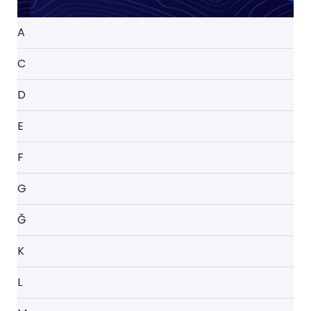
A
C
D
E
F
G
Ğ
K
L