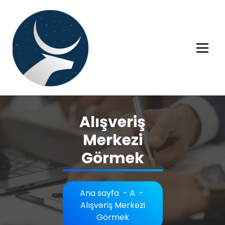
İçeriğe
geç
Rüya tabiri, Rüya tabirleri, Rüya tabirim, Rüya tabiri açıklaması bilgileri.
Alışveriş
Merkezi
Görmek
Ana sayfa
-
A
-
Alışveriş Merkezi
Görmek