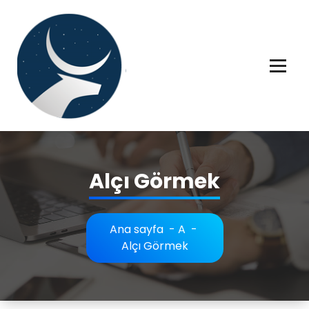
İçeriğe
geç
Rüya tabiri, Rüya tabirleri, Rüya tabirim, Rüya tabiri açıklaması bilgileri.
Alçı Görmek
Ana sayfa
-
A
-
Alçı Görmek