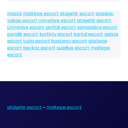
masöz
maltepe escort
ataşehir escort
anadolu
yakası escort
ümraniye escort
ataşehir escort
ümraniye escort
şerifali escort
samandıra escort
pendik escort
kurtköy escort
kartal escort
gebze
escort
tuzla escort
bostancı escort
göztepe
escort
beykoz escort
suadiye escort
maltepe
escort
ataşehir escort
~
maltepe escort