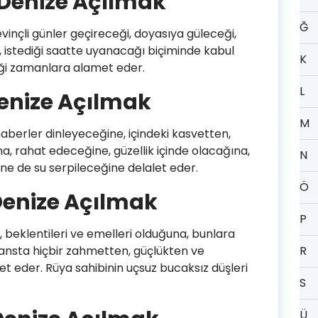
Denize Açılmak
Ğ
inçli günler geçireceği, doyasıya güleceği,
, istediği saatte uyanacağı biçiminde kabul
K
ceği zamanlara alamet eder.
L
enize Açılmak
M
aberler dinleyeceğine, içindeki kasvetten,
, rahat edeceğine, güzellik içinde olacağına,
N
e de su serpileceğine delalet eder.
Ö
enize Açılmak
P
, beklentileri ve emelleri olduğuna, bunlara
şansta hiçbir zahmetten, güçlükten ve
R
 eder. Rüya sahibinin uçsuz bucaksız düşleri
S
Ü