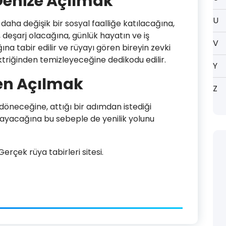
Denize Açılmak
U
daha değişik bir sosyal faalliğe katılacağına,
 deşarj olacağına, günlük hayatın ve iş
V
na tabir edilir ve rüyayı gören bireyin zevki
triğinden temizleyeceğine dedikodu edilir.
Y
en Açılmak
Z
döneceğine, attığı bir adımdan istediği
mayacağına bu sebeple de yenilik yolunu
rçek rüya tabirleri sitesi.