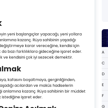
k
yin yeni başlangıçlar yapacağı, yeni yollara
 anlamına kazanç. Rüya sahibinin yaşadığı
ı değiştirmeye karar vereceğine, kendisi için
ak da bazı farklılıklara gideceğine işaret eder.
A
 ve kendisini çok iyi sezecek demektir.
C
çılmak
D
ya, kafasını boşaltmaya, gerginliğinden,
E
yaşadığı acılardan ve makûs hadiselerin
ği anlamına kazanç. Rüya sahibinin bir müddet
F
stediğine işaret eder.
G