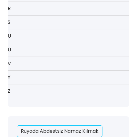
R
S
U
Ü
V
Y
Z
Rüyada Abdestsiz Namaz Kılmak