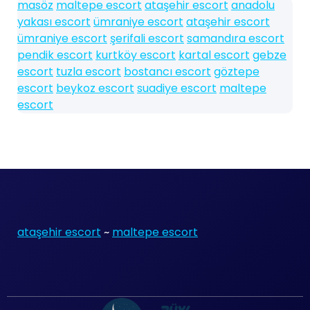
masöz
maltepe escort
ataşehir escort
anadolu
yakası escort
ümraniye escort
ataşehir escort
ümraniye escort
şerifali escort
samandıra escort
pendik escort
kurtköy escort
kartal escort
gebze
escort
tuzla escort
bostancı escort
göztepe
escort
beykoz escort
suadiye escort
maltepe
escort
ataşehir escort
~
maltepe escort