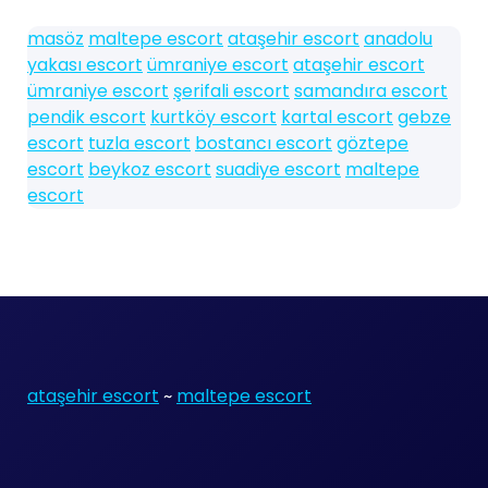
masöz
maltepe escort
ataşehir escort
anadolu
yakası escort
ümraniye escort
ataşehir escort
ümraniye escort
şerifali escort
samandıra escort
pendik escort
kurtköy escort
kartal escort
gebze
escort
tuzla escort
bostancı escort
göztepe
escort
beykoz escort
suadiye escort
maltepe
escort
ataşehir escort
~
maltepe escort