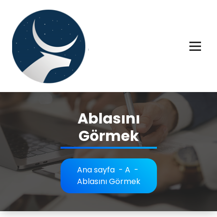
İçeriğe
geç
Rüya tabiri, Rüya tabirleri, Rüya tabirim, Rüya tabiri açıklaması bilgileri.
Ablasını
Görmek
Ana sayfa
-
A
-
Ablasını Görmek