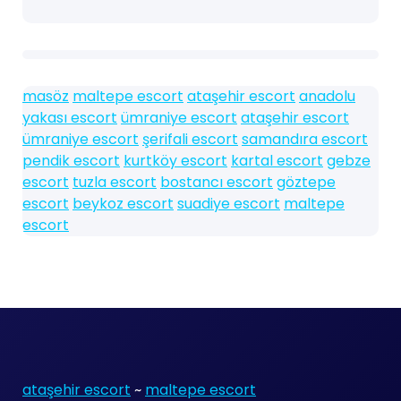
masöz
maltepe escort
ataşehir escort
anadolu
yakası escort
ümraniye escort
ataşehir escort
ümraniye escort
şerifali escort
samandıra escort
pendik escort
kurtköy escort
kartal escort
gebze
escort
tuzla escort
bostancı escort
göztepe
escort
beykoz escort
suadiye escort
maltepe
escort
ataşehir escort
~
maltepe escort