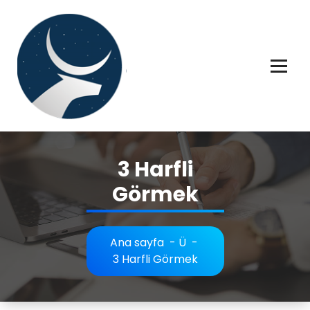
İçeriğe
geç
Rüya tabiri, Rüya tabirleri, Rüya tabirim, Rüya tabiri açıklaması bilgileri.
3 Harfli
Görmek
Ana sayfa
-
Ü
-
3 Harfli Görmek